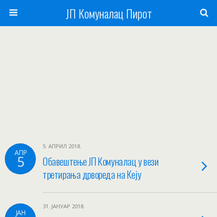
ЈП Комуналац Пирот
5. АПРИЛ 2018.
АПР
5
Oбавештење ЈП Комуналац у вези
третирања дрвореда на Кеју
31. ЈАНУАР 2018.
ЈАН