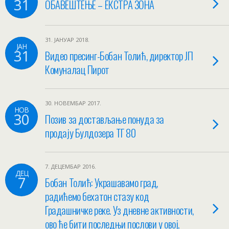
31
ОБАВЕШТЕЊЕ – ЕКСТРА ЗОНА
31. ЈАНУАР 2018.
ЈАН
31
Видео пресинг-Бобан Толић, директор ЈП
Комуналац Пирот
30. НОВЕМБАР 2017.
НОВ
30
Позив за достављање понуда за
продају Булдозера ТГ 80
7. ДЕЦЕМБАР 2016.
ДЕЦ
7
Бобан Толић: Украшавамо град,
радићемо бехатон стазу код
Градашничке реке. Уз дневне активности,
ово ће бити последњи послови у овој,