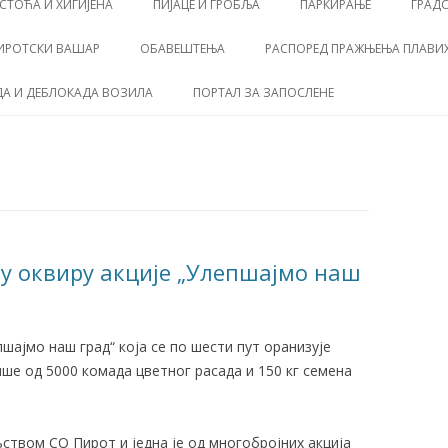
СТОЋА И ХИГИЈЕНА
ПИЈАЦЕ И ГРОБЉА
ПАРКИРАЊЕ
ГРАД
ИРОТСКИ ВАШАР
ОБАВЕШТЕЊА
РАСПОРЕД ПРАЖЊЕЊА ПЛАВИХ
А И ДЕБЛОКАДА ВОЗИЛА
ПОРТАЛ ЗА ЗАПОСЛЕНЕ
у оквиру акције „Улепшaјмо наш
шaјмо наш град“ која се по шести пут оранизује
ише од 5000 комада цветног расада и 150 кг семена
ством СО Пирот и једна је од многобројних акција