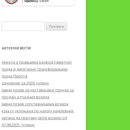
Претрага за:
АКТУЕЛНЕ ВЕСТИ
Aнкета о правцима развоја паметног
града и дигиталне трансформације
града Пирота
Ценовник за 2026. годину
Јавни позив за достављање понуда за
продају отпадних возила
Јавни позив сопстевницима возила
која су уклоњена по налогу надлежних
органа да преузму своје возило од
07.08.2025. године