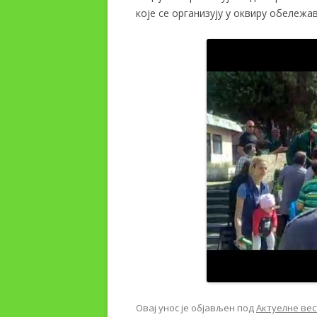
које се организују у оквиру обележ
Овај унос је објављен под
Актуелне вес