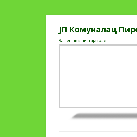
ЈП Комуналац Пир
За лепши и чистији град