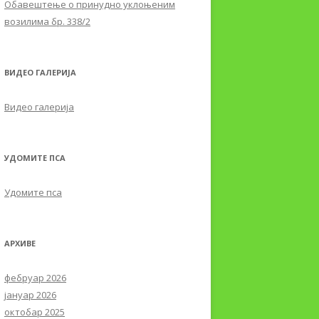
Обавештењe о принудно уклоњеним
возилима бр. 338/2
ВИДЕО ГАЛЕРИЈА
Видео галерија
УДОМИТЕ ПСА
Удомите пса
АРХИВЕ
фебруар 2026
јануар 2026
октобар 2025