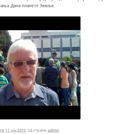
авања Дана планете Земље.
ти
11. јун 2013.
од стране
admin
.