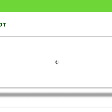
от
Скочи на садржај