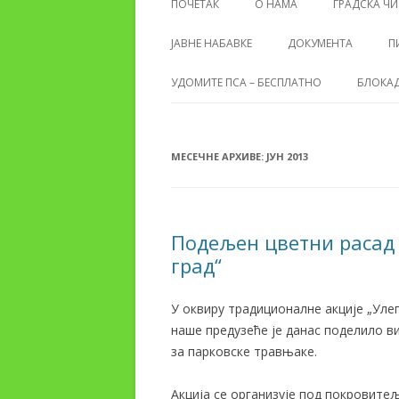
ПОЧЕТАК
О НАМА
ГРАДСКА ЧИ
ЈАВНЕ НАБАВКЕ
ДОКУМЕНТА
П
УДОМИТЕ ПСА – БЕСПЛАТНО
БЛОКАД
МЕСЕЧНЕ АРХИВЕ:
ЈУН 2013
Подељен цветни расад 
град“
У оквиру традиционалне акције „Улеп
наше предузеће је данас поделило в
за парковске травњаке.
Акција се организује под покровитељ