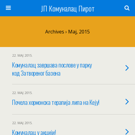
ЈП Комуналац Пирот
Archives › Мај, 2015
22. МАЈ 2015.
Комуналац завршава послове у парку
код Затвореног базена
22. МАЈ 2015.
Почела хормонска терапија липа на Кеју!
22. МАЈ 2015.
Комуналац у акцији!