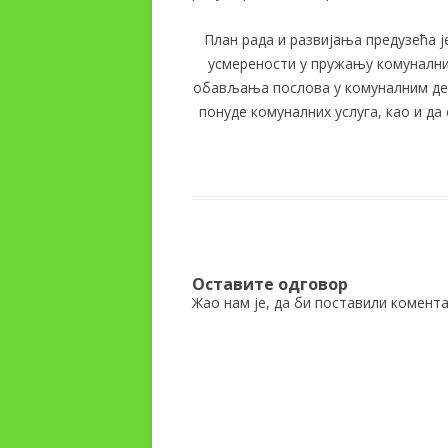
План рада и развијања предузећа ј
усмерености у пружању комуналних
обављања послова у комуналним де
понуде комуналних услуга, као и д
Оставите одговор
Жао нам је, да би поставили комент