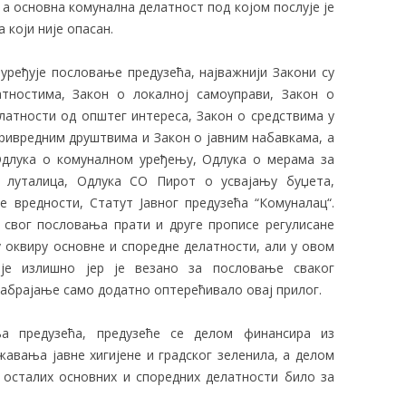
а основна комунална делатност под којом послује је
који није опасан.
 уређује пословање предузећа, најважнији Закони су
атностима, Закон о локалној самоуправи, Закон о
атности од општег интереса, Закон о средствима у
привредним друштвима и Закон о јавним набавкама, а
Одлука о комуналном уређењу, Одлука о мерама за
 луталица, Одлука СО Пирот о усвајању буџета,
 вредности, Статут Јавног предузећа “Комуналац“.
 свог пословања прати и друге прописе регулисане
у оквиру основне и споредне делатности, али у овом
је излишно јер је везано за пословање сваког
набрајање само додатно оптерећивало овај прилог.
а предузећа, предузеће се делом финансира из
жавања јавне хигијене и градског зеленила, а делом
 осталих основних и споредних делатности било за