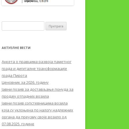
Претрага за:
АКТУЕЛНЕ ВЕСТИ
Aнкета о правцима развоја паметног
града и дигиталне трансформације
града Пирота
Ценовник за 2026. годину
Јавни позив за достављање понуда за
продају отпадних возила
Јавни позив сопстевницима возила
која су уклоњена по налогу надлежних
органа да преузму своје возило од
07.08.2025. године