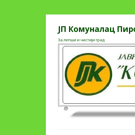
ЈП Комуналац Пир
За лепши и чистији град
.