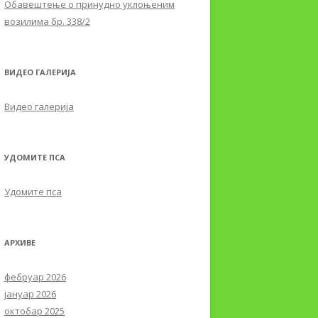
Обавештењe о принудно уклоњеним
возилима бр. 338/2
ВИДЕО ГАЛЕРИЈА
Видео галерија
УДОМИТЕ ПСА
Удомите пса
АРХИВЕ
фебруар 2026
јануар 2026
октобар 2025