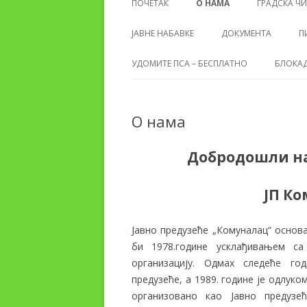
ПОЧЕТАК
О НАМА
ГРАДСКА ЧИ
ЈАВНЕ НАБАВКЕ
ДОКУМЕНТА
П
УДОМИТЕ ПСА – БЕСПЛАТНО
БЛОКАД
О нама
Добродошли на
ЈП К
Јавно предузеће „Комуналац“ основа
би 1978.године усклађивањем с
организацију. Одмах следеће го
предузеће, а 1989. године је одлук
организовано као Јавно предузе