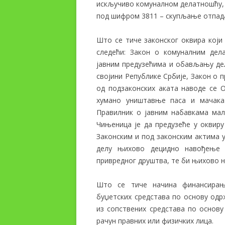
искључиво комуналном делатношћу, 
под шифром 3811 – скупљање отпада 
Што се тиче законског оквира који
следећи: Закон о комуналним дел
јавним предузећима и обављању дел
својини Републике Србије, Закон о 
од подзаконских аката наводе се 
хумано уништавње паса и мачака
Правилник о јавним набавкама мале
Чињеница је да предузеће у оквиру
Законским и под законским актима 
делу њихово децидно навођење 
привредног друштва, те би њихово 
Што се тиче начина финансирањ
буџетских средстава по основу одр
из сопствених средстава по основу
рачун правних или физичких лица.