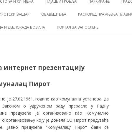
СТОЋА И ХИГИЈЕНА
ПИЈАЦЕ И ГРОБЉА
ПАРКИРАЊЕ
ГРАД
ИРОТСКИ ВАШАР
ОБАВЕШТЕЊА
РАСПОРЕД ПРАЖЊЕЊА ПЛАВИХ
А И ДЕБЛОКАДА ВОЗИЛА
ПОРТАЛ ЗА ЗАПОСЛЕНЕ
 интернет презентацију
омуналац Пирот
но је 27.02.1961. године као комунална установа, да
а Законом о удруженом раду прерасло у Радну
дине предузеће је организовано као Комунално
ом о организовању коју је донела СО Пирот предузеће
ће. Јавно предузеће “Комуналац“ Пирот бави се