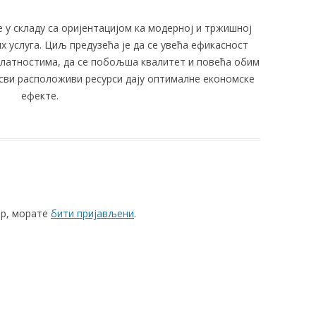
е у складу са оријентацијом ка модерној и тржишној
 услуга. Циљ предузећа је да се увећа ефикасност
латностима, да се побољша квалитет и повећа обим
а сви расположиви ресурси дају оптималне економске
ефекте.
ар, морате
бити пријављени
.