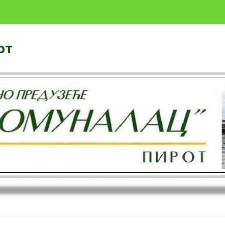
от
Скочи на садржај