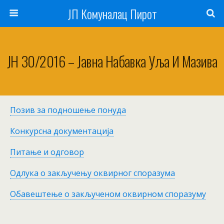
ЈП Комуналац Пирот
JН 30/2016 – Јавна Набавка Уља И Мазива
Позив за подношење понуда
Конкурсна документација
Питање и одговор
Одлука о закључењу оквирног споразума
Обавештење о закљученом оквирном споразуму