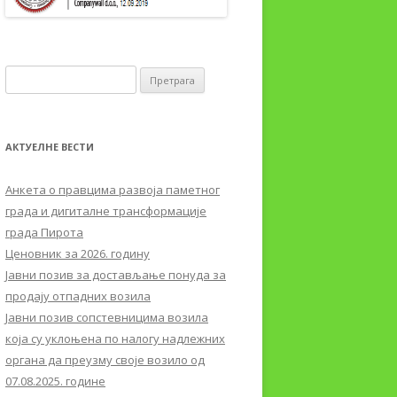
Претрага за:
АКТУЕЛНЕ ВЕСТИ
Aнкета о правцима развоја паметног
града и дигиталне трансформације
града Пирота
Ценовник за 2026. годину
Јавни позив за достављање понуда за
продају отпадних возила
Јавни позив сопстевницима возила
која су уклоњена по налогу надлежних
органа да преузму своје возило од
07.08.2025. године