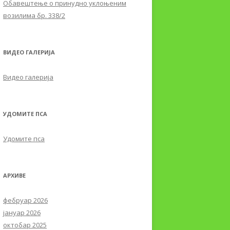
Обавештењe о принудно уклоњеним
возилима бр. 338/2
ВИДЕО ГАЛЕРИЈА
Видео галерија
УДОМИТЕ ПСА
Удомите пса
АРХИВЕ
фебруар 2026
јануар 2026
октобар 2025