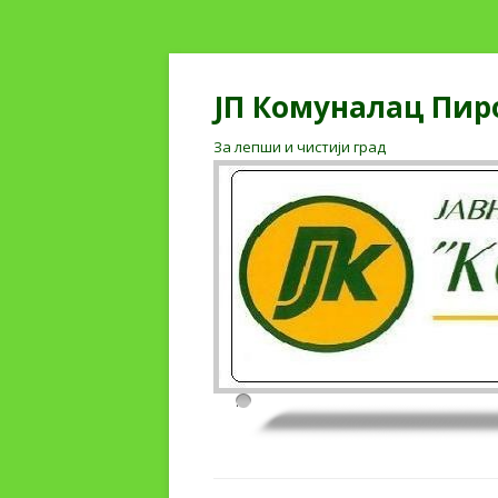
ЈП Комуналац Пир
За лепши и чистији град
.