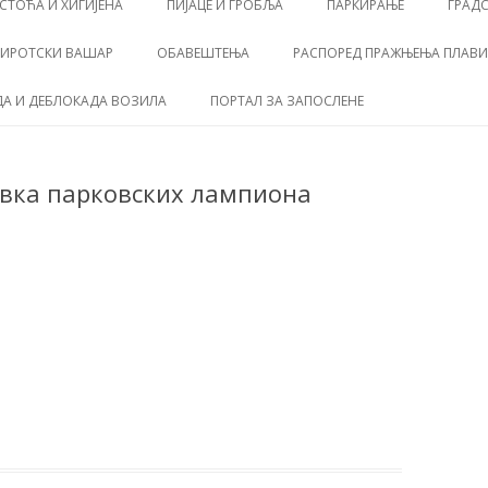
СТОЋА И ХИГИЈЕНА
ПИЈАЦЕ И ГРОБЉА
ПАРКИРАЊЕ
ГРАД
ИРОТСКИ ВАШАР
ОБАВЕШТЕЊА
РАСПОРЕД ПРАЖЊЕЊА ПЛАВИХ
А И ДЕБЛОКАДА ВОЗИЛА
ПОРТАЛ ЗА ЗАПОСЛЕНЕ
бавка парковских лампиона