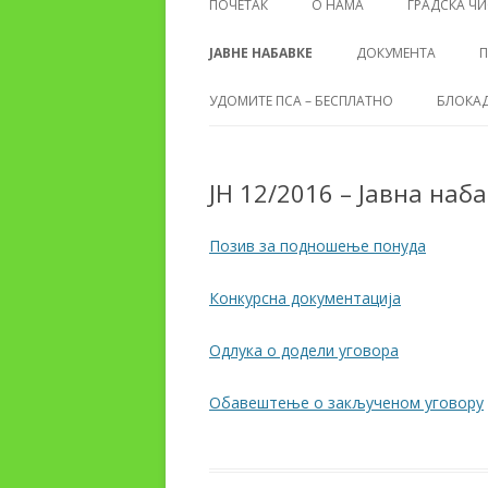
ПОЧЕТАК
О НАМА
ГРАДСКА ЧИ
ЈАВНЕ НАБАВКЕ
ДОКУМЕНТА
П
УДОМИТЕ ПСА – БЕСПЛАТНО
БЛОКАД
ЈН 12/2016 – Јавна на
Позив за подношење понуда
Конкурсна документација
Одлука о додели уговора
Обавештење о закљученом уговору